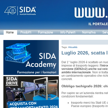
Home
Prodotti
Formazione
Info Patenti
Normativa
Serv
Tags:
Attualità
Luglio 2026, scatta 
Dal 1° luglio 2026 è scattato un nu
imprese di trasporto leggero:
l’intr
versione (GEN2v2) anche sui veicoli
ambito internazionale
. Non si trat
un cambiamento operativo che ric
concreti.
Obbligo tachigrafo 2026: ch
Per capire se un’azienda rientra nel
condizioni fondamentali:
trasporto merci tra Stati UE 
Paese europeo (trasporto in