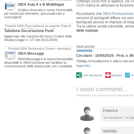
l’obbligo 2026 non si applica. Se c
SIDA Aula A e B Multilingue
2026
indica di utilizzare la funzion
Grafica rinnovata e nuove funzionalità
per lezioni più interattive, personalizzate e
Ricordiamo che
SIDA Formazienda 
coinvolgenti
versioni di tachigrafi diffuse sui ve
tachigrafo presso le imprese di tras
Prodotti SIDA
Provvedimenti su patente
Patenti
Tra le ultime novità introdotte, anch
C-D
Patenti AM
SIDA Modulistica e Oggettistica
delle stampe
.
Tabellone Decurtazione Punti
Aggiornato alle sanzioni del nuovo Codice della
Strada (Legge n. 177 del 25/11/2024)
Vedi anche:
Prodotti SIDA
Gestionali e Comun. telematica
16/04/2026
SIDA Messaggi
Circolare - 16/04/2026 - Prot. n. 96
SIDA Messaggi è la nuova funzionalità
Obbligo di installazione e utilizzo del ta
disponibile in SIDA Gestione per facilitare la
leggi tutto...
comunicazione delle autoscuole con i candidati.
Link all'articolo
Stampa
In
I vostri commenti...
*commenti con contenuti non rilevanti e/o 
Federico
"ex-istruttore", mi s
SERGIO