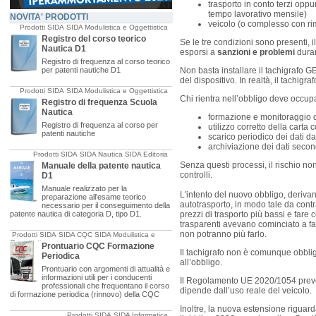
trasporto in conto terzi oppur
tempo lavorativo mensile)
NOVITA' PRODOTTI
veicolo (o complesso con ri
Prodotti SIDA
SIDA Modulistica e Oggettistica
Registro del corso teorico
Se le tre condizioni sono presenti, 
Nautica D1
esporsi a
sanzioni e problemi
duran
Registro di frequenza al corso teorico
per patenti nautiche D1
Non basta installare il tachigrafo 
del dispositivo. In realtà, il tachi
Prodotti SIDA
SIDA Modulistica e Oggettistica
Chi rientra nell’obbligo deve occup
Registro di frequenza Scuola
Nautica
formazione e monitoraggio de
Registro di frequenza al corso per
utilizzo corretto della carta
patenti nautiche
scarico periodico dei dati dal
archiviazione dei dati seco
Prodotti SIDA
SIDA Nautica
SIDA Editoria
Senza questi processi, il rischio n
Manuale della patente nautica
controlli.
D1
Manuale realizzato per la
L'intento del nuovo obbligo, derivan
preparazione all'esame teorico
autotrasporto, in modo tale da contra
necessario per il conseguimento della
patente nautica di categoria D, tipo D1.
prezzi di trasporto più bassi e fare 
trasparenti avevano cominciato a far
non potranno più farlo.
Prodotti SIDA
SIDA CQC
SIDA Modulistica e
Oggettistica
Prontuario CQC Formazione
Il tachigrafo non è comunque obbliga
Periodica
all’obbligo.
Prontuario con argomenti di attualità e
informazioni utili per i conducenti
Il Regolamento UE 2020/1054 prevede
professionali che frequentano il corso
dipende dall’uso reale del veicolo.
di formazione periodica (rinnovo) della CQC
Inoltre, la nuova estensione riguard
Prodotti SIDA
SIDA Informatica