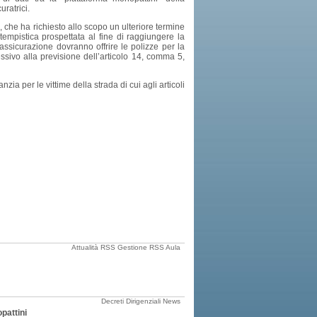
ratrici.
, che ha richiesto allo scopo un ulteriore termine
tempistica prospettata al fine di raggiungere la
 assicurazione dovranno offrire le polizze per la
sivo alla previsione dell’articolo 14, comma 5,
ia per le vittime della strada di cui agli articoli
Attualità
RSS Gestione
RSS Aula
Decreti Dirigenziali
News
pattini