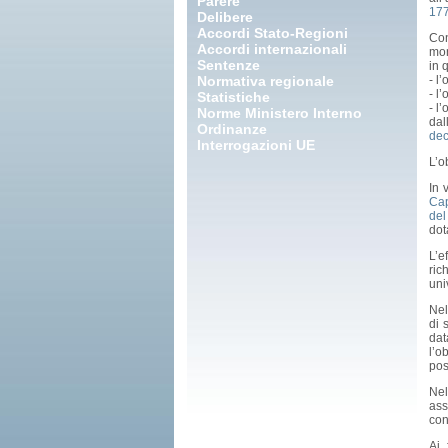
Parere
17
Delibere
Accordi Stato-Regioni
Co
Accordi internazionali
mon
Sentenze
in 
Normativa regionale
- l
- l
Statistiche
- l
Norme Ministero Interno
dal
Ordinanze
dec
Interrogazioni UE
L’o
In 
Cap
del
dot
L’e
ric
uni
Nel
di 
dat
l’o
pos
Nel
ass
con
Ai 