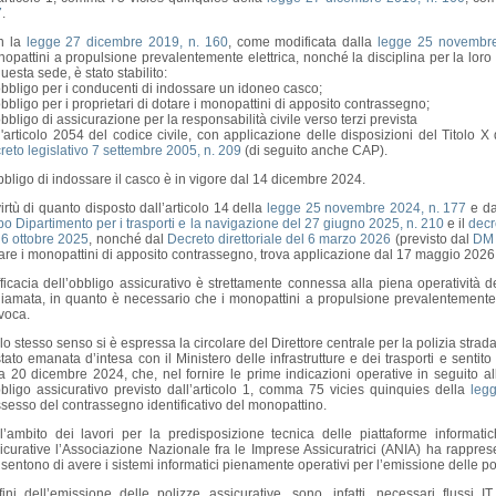
7
.
n la
legge 27 dicembre 2019, n. 160
, come modificata dalla
legge 25 novembre
opattini a propulsione prevalentemente elettrica, nonché la disciplina per la loro c
questa sede, è stato stabilito:
’obbligo per i conducenti di indossare un idoneo casco;
’obbligo per i proprietari di dotare i monopattini di apposito contrassegno;
’obbligo di assicurazione per la responsabilità civile verso terzi prevista
l'articolo 2054 del codice civile, con applicazione delle disposizioni del Titolo X 
reto legislativo 7 settembre 2005, n. 209
(di seguito anche CAP).
bbligo di indossare il casco è in vigore dal 14 dicembre 2024.
virtù di quanto disposto dall’articolo 14 della
legge 25 novembre 2024, n. 177
e dai
o Dipartimento per i trasporti e la navigazione del 27 giugno 2025, n. 210
e il
decr
 6 ottobre 2025
, nonché dal
Decreto direttoriale del 6 marzo 2026
(previsto dal
DM 
are i monopattini di apposito contrassegno, trova applicazione dal 17 maggio 2026
fficacia dell’obbligo assicurativo è strettamente connessa alla piena operatività d
hiamata, in quanto è necessario che i monopattini a propulsione prevalentemente e
voca.
lo stesso senso si è espressa la circolare del Direttore centrale per la polizia stradale
stato emanata d’intesa con il Ministero delle infrastrutture e dei trasporti e sentito
a 20 dicembre 2024, che, nel fornire le prime indicazioni operative in seguito al
bbligo assicurativo previsto dall’articolo 1, comma 75 vicies quinquies della
leg
sesso del contrassegno identificativo del monopattino.
l’ambito dei lavori per la predisposizione tecnica delle piattaforme informatic
icurative l’Associazione Nazionale fra le Imprese Assicuratrici (ANIA) ha rapprese
sentono di avere i sistemi informatici pienamente operativi per l’emissione delle po
fini dell’emissione delle polizze assicurative, sono, infatti, necessari flussi I