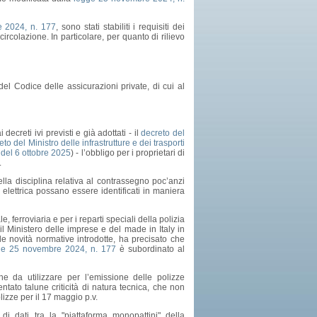
 2024, n. 177
, sono stati stabiliti i requisiti dei
ircolazione. In particolare, per quanto di rilievo
del Codice delle assicurazioni private, di cui al
 decreti ivi previsti e già adottati - il
decreto del
eto del Ministro delle infrastrutture e dei trasporti
del 6 ottobre 2025
) - l’obbligo per i proprietari di
.
ella disciplina relativa al contrassegno poc’anzi
lettrica possano essere identificati in maniera
, ferroviaria e per i reparti speciali della polizia
 il Ministero delle imprese e del made in Italy in
le novità normative introdotte, ha precisato che
ge 25 novembre 2024, n. 177
è subordinato al
he da utilizzare per l’emissione delle polizze
ntato talune criticità di natura tecnica, che non
lizze per il 17 maggio p.v.
T di dati tra la "piattaforma monopattini" della