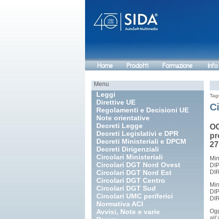
Home
Prodotti
Formazione
Info
Menu
Leggi
Tag
Direttive UE
Ci
Regolamenti e Decisioni UE
Note orientative
Decreti Legge
OG
Decreti Legislativi e DPR
pr
Decreti Ministeriali e DPCM
27
Decreti Dirigenziali
Circolari Ministeriali
Min
Circolari DGT Nord Ovest
DI
Circolari DGT Nord Est
DI
Circolari DGT Centro
Min
Circolari DGT Sud
DI
Circolari UMC periferici
DI
Normativa ACI
Avvisi, Note e varie
Ogg
all