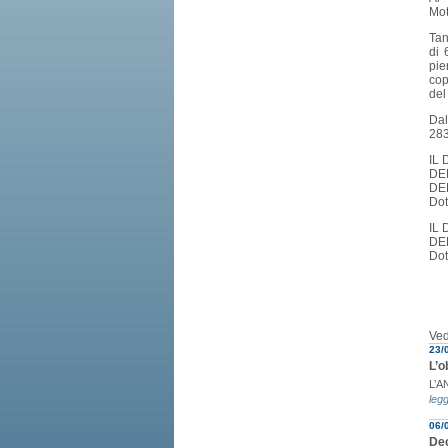
Mot
Tan
di 
pie
cop
de
Dal
283
IL
DE
DE
Dot
IL
DE
Dot
Ved
23/
L’o
L’A
legg
06/
Dec