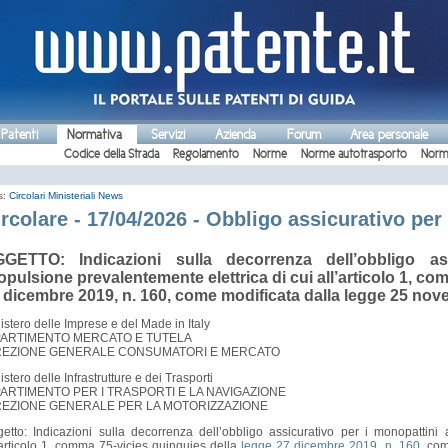
 Patenti
Normativa
Servizi
Azienda
Forum
Area personale
Codice della Strada
Regolamento
Norme
Norme autotrasporto
Norm
s:
Circolari Ministeriali
News
rcolare - 17/04/2026 - Obbligo assicurativo per
GETTO: Indicazioni sulla decorrenza dell’obbligo as
opulsione prevalentemente elettrica di cui all’articolo 1, c
 dicembre 2019, n. 160, come modificata dalla legge 25 nov
istero delle Imprese e del Made in Italy
PARTIMENTO MERCATO E TUTELA
REZIONE GENERALE CONSUMATORI E MERCATO
istero delle Infrastrutture e dei Trasporti
PARTIMENTO PER I TRASPORTI E LA NAVIGAZIONE
REZIONE GENERALE PER LA MOTORIZZAZIONE
etto: Indicazioni sulla decorrenza dell’obbligo assicurativo per i monopattini 
’articolo 1, comma 75-vicies quinquies della
legge 27 dicembre 2019, n. 160
, co