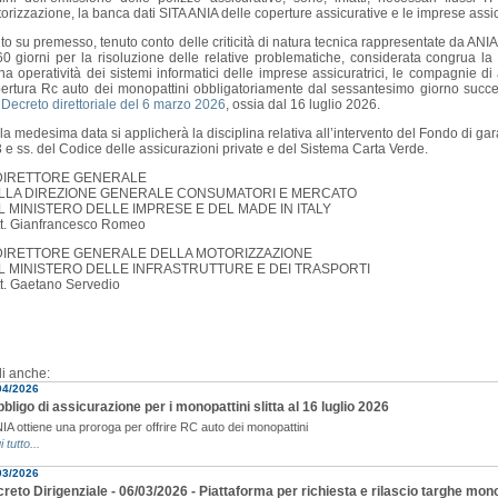
orizzazione, la banca dati SITA ANIA delle coperture assicurative e le imprese assicu
to su premesso, tenuto conto delle criticità di natura tecnica rappresentate da ANIA
60 giorni per la risoluzione delle relative problematiche, considerata congrua la 
na operatività dei sistemi informatici delle imprese assicuratrici, le compagnie di
ertura Rc auto dei monopattini obbligatoriamente dal sessantesimo giorno succes
l
Decreto direttoriale del 6 marzo 2026
, ossia dal 16 luglio 2026.
la medesima data si applicherà la disciplina relativa all’intervento del Fondo di garanz
 e ss. del Codice delle assicurazioni private e del Sistema Carta Verde.
 DIRETTORE GENERALE
LLA DIREZIONE GENERALE CONSUMATORI E MERCATO
L MINISTERO DELLE IMPRESE E DEL MADE IN ITALY
t. Gianfrancesco Romeo
 DIRETTORE GENERALE DELLA MOTORIZZAZIONE
L MINISTERO DELLE INFRASTRUTTURE E DEI TRASPORTI
t. Gaetano Servedio
i anche:
04/2026
bbligo di assicurazione per i monopattini slitta al 16 luglio 2026
NIA ottiene una proroga per offrire RC auto dei monopattini
i tutto...
03/2026
reto Dirigenziale - 06/03/2026 - Piattaforma per richiesta e rilascio targhe mono