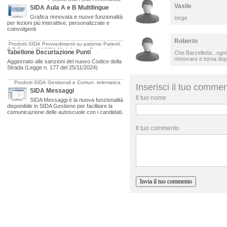
Vasile
SIDA Aula A e B Multilingue
Grafica rinnovata e nuove funzionalità
Iorga
per lezioni più interattive, personalizzate e
coinvolgenti
Roberto
Prodotti SIDA
Provvedimenti su patente
Patenti
C-D
Patenti AM
SIDA Modulistica e Oggettistica
Tabellone Decurtazione Punti
Che Barzelletta...ogni
rinnovare e torna dop
Aggiornato alle sanzioni del nuovo Codice della
Strada (Legge n. 177 del 25/11/2024)
Prodotti SIDA
Gestionali e Comun. telematica
Inserisci il tuo comme
SIDA Messaggi
Il tuo nome
SIDA Messaggi è la nuova funzionalità
disponibile in SIDA Gestione per facilitare la
comunicazione delle autoscuole con i candidati.
Il tuo commento