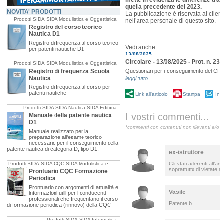
mette in evidenza le differenze tra
quella precedente del 2023.
NOVITA' PRODOTTI
La pubblicazione è riservata ai clie
Prodotti SIDA
SIDA Modulistica e Oggettistica
nell’area personale di questo sito.
Registro del corso teorico
Nautica D1
Registro di frequenza al corso teorico
Vedi anche:
per patenti nautiche D1
13/08/2025
Circolare - 13/08/2025 - Prot. n. 
Prodotti SIDA
SIDA Modulistica e Oggettistica
Registro di frequenza Scuola
Questionari per il conseguimento del CF
Nautica
leggi tutto...
Registro di frequenza al corso per
patenti nautiche
Link all'articolo
Stampa
In
Prodotti SIDA
SIDA Nautica
SIDA Editoria
I vostri commenti...
Manuale della patente nautica
D1
*commenti con contenuti non rilevanti e/o 
Manuale realizzato per la
preparazione all'esame teorico
necessario per il conseguimento della
patente nautica di categoria D, tipo D1.
ex-istruttore
Prodotti SIDA
SIDA CQC
SIDA Modulistica e
Gli stati aderenti a
Oggettistica
soprattutto di vietate a
Prontuario CQC Formazione
Periodica
Prontuario con argomenti di attualità e
Vasile
informazioni utili per i conducenti
professionali che frequentano il corso
Patente b
di formazione periodica (rinnovo) della CQC
Prodotti SIDA
SIDA Informatica