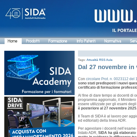
Home
Prodotti
Formazione
Info Patenti
Normativa
Serv
Tags:
Attualità
RSS Aula
Dal 27 novembre in 
Con
circolare Prot. n. 0023112 del
sono stati predisposti i nuovi que
certificato di formazione profess
Al fine di dare tempo ai docenti di o
programma aggiornato, il Ministero
essere utilizzate per gli esami degl
è posteriore al 27 novembre 2025
Il Team di SIDA è al lavoro per aggior
ed editoriali) della linea ADR.
Per agevolare i docenti nell’esame d
listato ADR,
SIDA ha già elaborato