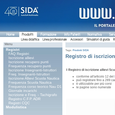
Home
Prodotti
Formazione
Info Patenti
Normativa
Serv
Linea didattica
Linea professionale
Accessori
Simulatori di guida
R
Menu
Registri
Tags:
Prodotti SIDA
FAQ Registri
Registro di iscrizio
Iscrizione allievi
Iscrizione recupero punti
Frequenza recupero punti
Iscrizione Insegnanti-Istruttori
Il
Registro di iscrizione
allievi
Scu
Freq. Insegnanti-Istruttori
conforme all'articolo 12 del
Iscrizione Allievi Scuola Nautica
può registrare fino a 289 ca
Frequenza Scuola Nautica
è utilizzabile per più corsi
Frequenza corso teorico Nau D1
le pagine sono numerate
Giornale incarichi
Iscrizione e Freq. - Tachigrafo
Registro C.F.P. ADR
Registri CQC
Modulistica