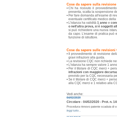
Cose da sapere sulla revision
•
Chi ha ricevuto il provvediment
presenta, scatta la sospensione de
•
Per fare domanda all'esame di rev
eventuale certificato medico della
•
L'istanza ha validità
1 anno
e
cons
o nell'altra prova, si è soggetti a
si può richiedere una nuova istanz
da capo. L'esame di pratica può 
funzione di istruttore.
Cose da sapere sulle revision
•
Il provvedimento di revisione del
gravi infrazioni alla guida.
•
La revisione CQC non richiede nes
•
L'istanza ha sempre valore 1 anno
•
Per il titolare di CQC merci + pers
infrazioni con maggiore decurta
previsto per la CQC necessaria per
•
Se il titolare di CQC merci + pers
alla CQC merci e 1 relativo alla 
Vedi anche:
04/02/2020
Circolare - 04/02/2020 - Prot. n. 
Procedura rinnovo patente scaduta di val
leggi tutto...