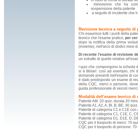
in caso di coma di durata su
minorenne che ha comme
sospensione della patente
a seguito di incidente che h
Revisione tecnica a seguito di 
Chi esaurisce tutti i punti della pat
teorico che l'esame pratico,
per ver
dopo la notifica della prima viola
(insieme), nell'arco di dodici mesi 
Di recente l'esame di revisione de
un estratto di quelle relative all'es
I quiz che compongono la scheda del
si è titolari: così ad esempio, ch
domande presenti nell'esame di con
è stato predisposto un esame di revi
della CQC, merci o persone, deve
guida professionale di veicoli merci
Modalità dell'esame teorico di 
Patente AM: 20 quiz, durata 20 minu
Patente A1, A2, A, Bl, B, BE: 30 qui
Patente di categoria C1 e C1E con c
Patente di categoria C1, C1E, C, CE
Patente di categoria D1, D1E, D, DE
CQC per il trasporto di merci: 70 qu
CQC per il trasporto di persone: 70 