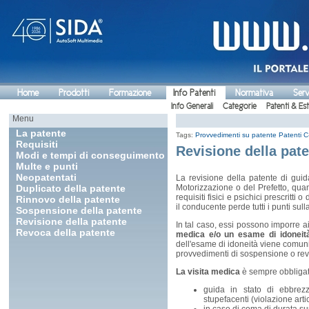
Home
Prodotti
Formazione
Info Patenti
Normativa
Serv
Info Generali
Categorie
Patenti & Es
Menu
La patente
Tags:
Provvedimenti su patente
Patenti C
Requisiti
Revisione della pat
Modi e tempi di conseguimento
Multe e punti
Neopatentati
La revisione della patente di guid
Duplicato della patente
Motorizzazione o del Prefetto, qu
requisiti fisici e psichici prescritti
Rinnovo della patente
il conducente perde tutti i punti sull
Sospensione della patente
Revisione della patente
In tal caso, essi possono imporre ai
Revoca della patente
medica e/o un esame di idoneit
dell'esame di idoneità viene comunic
provvedimenti di sospensione o rev
La visita medica
è sempre obbligato
guida in stato di ebbrezz
stupefacenti (violazione arti