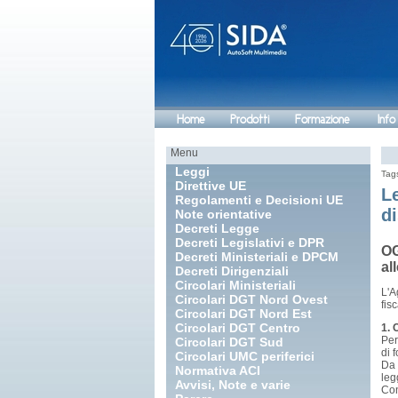
Home
Prodotti
Formazione
Info
Menu
Leggi
Tag
Direttive UE
Le
Regolamenti e Decisioni UE
di
Note orientative
Decreti Legge
Decreti Legislativi e DPR
OG
Decreti Ministeriali e DPCM
al
Decreti Dirigenziali
Circolari Ministeriali
L'A
Circolari DGT Nord Ovest
fis
Circolari DGT Nord Est
Circolari DGT Centro
1. 
Per
Circolari DGT Sud
di 
Circolari UMC periferici
Da 
Normativa ACI
leg
Avvisi, Note e varie
Co