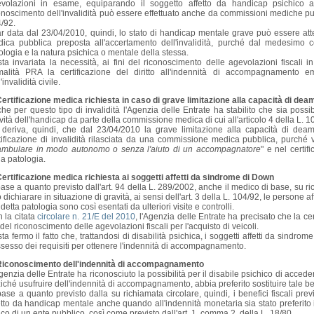
volazioni in esame, equiparando il soggetto affetto da handicap psichico alle
onoscimento dell'invalidità può essere effettuato anche da commissioni mediche pubbl
/92.
ar data dal 23/04/2010, quindi, lo stato di handicap mentale grave può essere att
ica pubblica preposta all'accertamento dell'invalidità, purché dal medesimo c
ologia e la natura psichica o mentale della stessa.
ta invariata la necessità, ai fini del riconoscimento delle agevolazioni fiscali in
malità PRA la certificazione del diritto all'indennità di accompagnamento
'invalidità civile.
Certificazione medica richiesta in caso di grave limitazione alla capacità di de
he per questo tipo di invalidità l'Agenzia delle Entrate ha stabilito che sia poss
vità dell'handicap da parte della commissione medica di cui all'articolo 4 della L. 1
deriva, quindi, che dal 23/04/2010 la grave limitazione alla capacità di d
tificazione di invalidità rilasciata da una commissione medica pubblica, purché v
mbulare in modo autonomo o senza l'aiuto di un accompagnatore
" e nel certi
la patologia.
Certificazione medica richiesta ai soggetti affetti da sindrome di Down
base a quanto previsto dall'art. 94 della L. 289/2002, anche il medico di base, su r
 dichiarare in situazione di gravità, ai sensi dell'art. 3 della L. 104/92, le persone a
detta patologia sono così esentati da ulteriori visite e controlli.
 la citata
circolare n. 21/E del 2010
, l'Agenzia delle Entrate ha precisato che la c
i del riconoscimento delle agevolazioni fiscali per l'acquisto di veicoli.
ta fermo il fatto che, trattandosi di disabilità psichica, i soggetti affetti da sind
sesso dei requisiti per ottenere l'indennità di accompagnamento.
Riconoscimento dell'indennità di accompagnamento
genzia delle Entrate ha riconosciuto la possibilità per il disabile psichico di accede
iché usufruire dell'indennità di accompagnamento, abbia preferito sostituire tale be
base a quanto previsto dalla su richiamata circolare, quindi, i benefici fiscali previ
etto da handicap mentale anche quando all'indennità monetaria sia stato preferito il
ico di un ente pubblico, così come previsto dall'art. 1, comma 2, della L. 18/80.