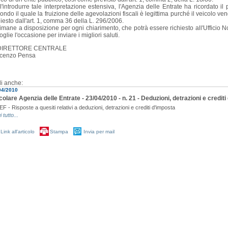
l'introdurre tale interpretazione estensiva, l'Agenzia delle Entrate ha ricordato il p
ondo il quale la fruizione delle agevolazioni fiscali è legittima purché il veicolo ve
hiesto dall'art. 1, comma 36 della L. 296/2006.
rimane a disposizione per ogni chiarimento, che potrà essere richiesto all'Ufficio N
coglie l'occasione per inviare i migliori saluti.
 DIRETTORE CENTRALE
ncenzo Pensa
i anche:
04/2010
colare Agenzia delle Entrate - 23/04/2010 - n. 21 - Deduzioni, detrazioni e credit
F - Risposte a quesiti relativi a deduzioni, detrazioni e crediti d'imposta
i tutto...
Link all'articolo
Stampa
Invia per mail