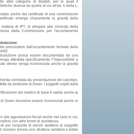
 altre categorie di disabili, per le quali il
iche diverse da quella di cui all'art. 4 della L.
estato anche dal certificato di una commissione
ertificato emerga chiaramente la gravità della
 materia di IPT, di allegare alla richiesta della
 emessa dalla Commissione per l'accertamento
ambulazione
ibile prescindere dall'accertamento formale della
04/92.
eambulazione possa essere documentata da una
enga attestata specificamente l'"
impossibilità a
ficato stesso venga riconosciuta anche la gravità
ichiesta corredata da presentazione del cariotipo,
ffette da sindrome di Down. I soggetti colpiti dalla
ertificazione del medico di base è valida anche ai
rome di Down dovranno essere riconosciuti anche in
re alle agevolazioni fiscali anche nel caso in cui,
neficio con altre forme di assistenza.
sti per l'acquisto di veicoli spettano al soggetto
 ricovero presso una struttura sanitaria a totale